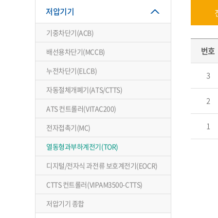
저압기기
기중차단기(ACB)
번호
배선용차단기(MCCB)
누전차단기(ELCB)
3
자동절체개폐기(ATS/CTTS)
2
ATS 컨트롤러(VITAC200)
1
전자접촉기(MC)
열동형과부하계전기(TOR)
디지털/전자식 과전류 보호계전기(EOCR)
CTTS 컨트롤러(VIPAM3500-CTTS)
저압기기 종합