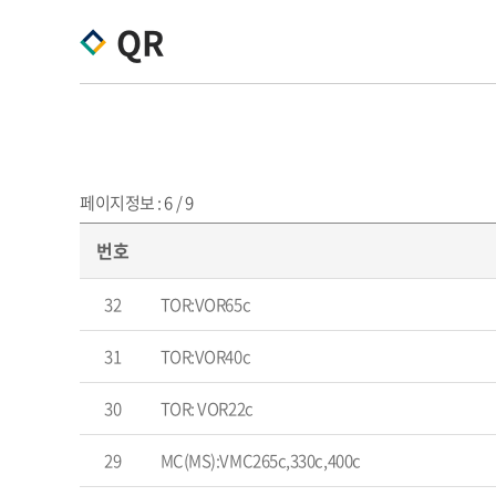
QR
페이지정보 : 6 / 9
번호
32
TOR:VOR65c
31
TOR:VOR40c
30
TOR: VOR22c
29
MC(MS):VMC265c,330c,400c